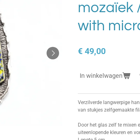
mozaïek 
with mic
€ 49,00
In winkelwagen
Verzilverde langwerpige ha
van stukjes zelfgemaakte fila
Door het glas zelf te mixen e
uiteenlopende kleuren en vo
Lengte 5 cm