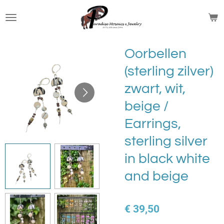
Ga
direct
naar
de
Oorbellen
hoofdinhoud
(sterling zilver)
zwart, wit,
beige /
Earrings,
sterling silver
in black white
and beige
€ 39,50