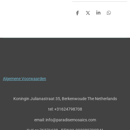
D
D
S
D
e
e
h
e
l
e
a
l
e
l
r
e
n
e
n
Algemene Voorwaarden
Koningin Julianastraat 35, Berkenwoude The Netherlands
tel: +31624798708
email: info@paradisemosaics.com