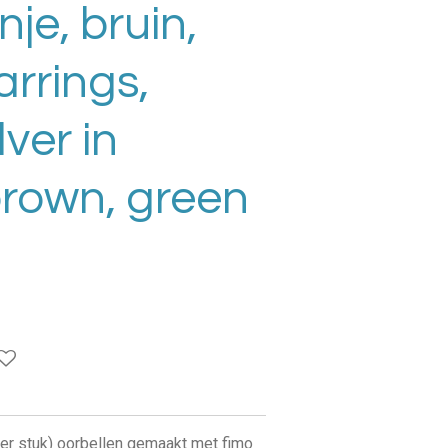
nje, bruin,
arrings,
lver in
brown, green
per stuk) oorbellen gemaakt met fimo