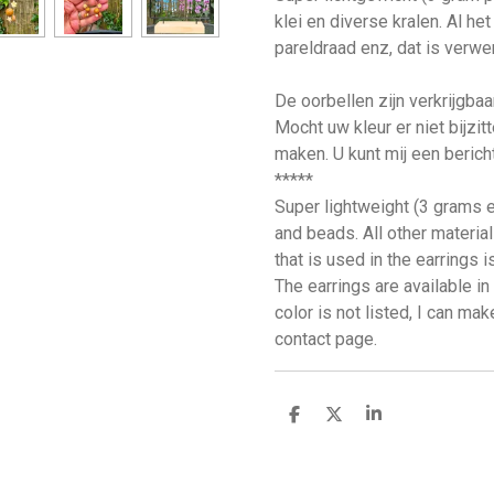
klei en diverse kralen. Al he
pareldraad enz, dat is verwer
De oorbellen zijn verkrijgba
Mocht uw kleur er niet bijzit
maken. U kunt mij een bericht
*****
Super lightweight (3 grams 
and beads. All other materials
that is used in the earrings is
The earrings are available in
color is not listed, I can ma
contact page.
D
D
S
e
e
h
l
e
a
e
l
r
n
e