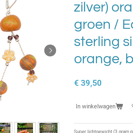
zilver) ora
groen / E
sterling si
orange, 
€ 39,50
In winkelwagen
Super lichtgewicht (3 gram 