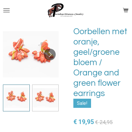
Ga
direct
naar
de
Oorbellen met
hoofdinhoud
oranje,
geel/groene
bloem /
Orange and
green flower
earrings
Sale!
€ 19,95
€ 24,95