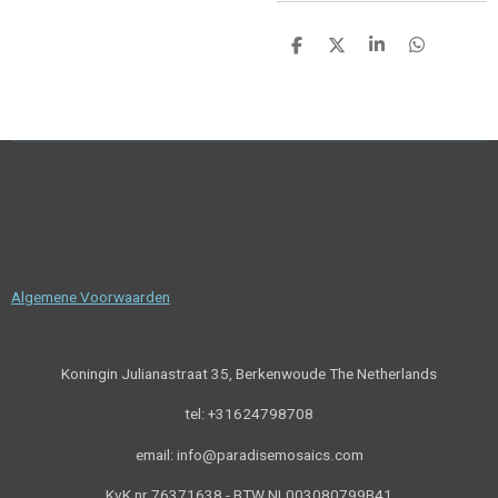
D
D
S
D
e
e
h
e
l
e
a
l
e
l
r
e
n
e
n
Algemene Voorwaarden
Koningin Julianastraat 35, Berkenwoude The Netherlands
tel: +31624798708
email: info@paradisemosaics.com
KvK nr 76371638 -
BTW NL003080799B41