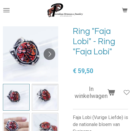
Ga
direct
naar
de
Ring "Faja
hoofdinhoud
Lobi" - Ring
"Faja Lobi"
€ 59,50
In
winkelwagen
Faja Lobi (Vurige Liefde) is
de nationale bloem van